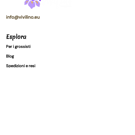
info@vivilino.eu
Esplora
Per i grossisti
Blog
Spedizioni e resi
Termini e condizioni
I nostri partner
FAQs
Certificazioni
In Vivilino, prendiamo sul serio la
sicurezza dei prodotti. Puoi trovare le