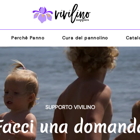
Perchè Panno
Cura del pannolino
Catal
SUPPORTO VIVILINO
Facci una domand