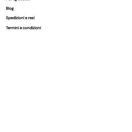
Blog
Spedizioni e resi
Termini e condizioni
I nostri partner
FAQs
Certificazioni
In Vivilino, prendiamo sul serio la
sicurezza dei prodotti. Puoi trovare le
certificazioni dei nostri prodotti qui sotto.
Siamo conformi al GPSR
Dove puoi trovarci?