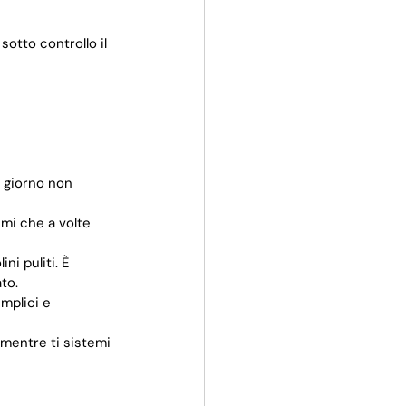
otto controllo il 
n giorno non 
emi che a volte 
i puliti. È 
to.
mplici e 
mentre ti sistemi 