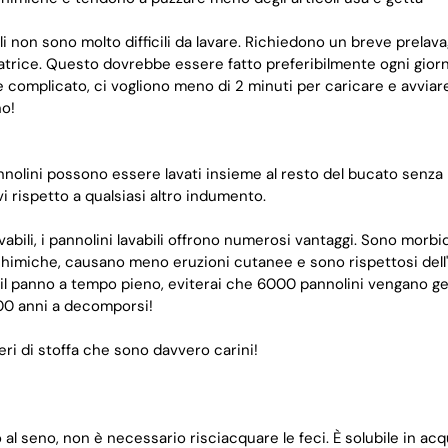
li non sono molto difficili da lavare. Richiedono un breve prelav
vatrice. Questo dovrebbe essere fatto preferibilmente ogni giorno
omplicato, ci vogliono meno di 2 minuti per caricare e avviare 
no!
annolini possono essere lavati insieme al resto del bucato senza
i rispetto a qualsiasi altro indumento.
vabili, i pannolini lavabili offrono numerosi vantaggi. Sono morbid
imiche, causano meno eruzioni cutanee e sono rispettosi dell
 il panno a tempo pieno, eviterai che 6000 pannolini vengano gett
00 anni a decomporsi!
eri di stoffa che sono davvero carini!
o al seno, non è necessario risciacquare le feci. È solubile in ac