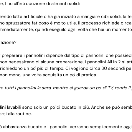
, fino all'introduzione di alimenti solidi
ndo latte artificiale o ha già iniziato a mangiare cibi solidi, le 
Uno spruzzatore faticoso è molto utile. Il processo richiede circ
mmediatamente, quindi eseguilo ogni volta che hai un momento 
razione?
preparare i pannolini dipende dal tipo di pannolini che possiedi. 
non necessitano di alcuna preparazione, i pannolini All in 2 si a
richiedono un po' più di tempo. Ci vogliono circa 30 secondi pe
non meno, una volta acquisita un po' di pratica.
tutti i pannolini la sera, mentre si guarda un po' di TV, rende i
ni lavabili sono solo un po' di bucato in più. Anche se può sembra
rsi alla routine.
à abbastanza bucato e i pannolini verranno semplicemente aggiu