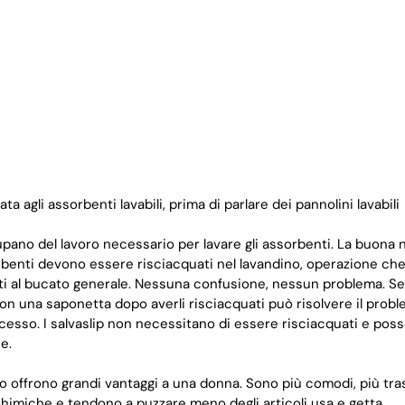
a agli assorbenti lavabili, prima di parlare dei pannolini lavabili
ano del lavoro necessario per lavare gli assorbenti. La buona n
orbenti devono essere risciacquati nel lavandino, operazione che
nti al bucato generale. Nessuna confusione, nessun problema. S
con una saponetta dopo averli risciacquati può risolvere il prob
cesso. I salvaslip non necessitano di essere risciacquati e poss
e.
to offrono grandi vantaggi a una donna. Sono più comodi, più tras
imiche e tendono a puzzare meno degli articoli usa e getta