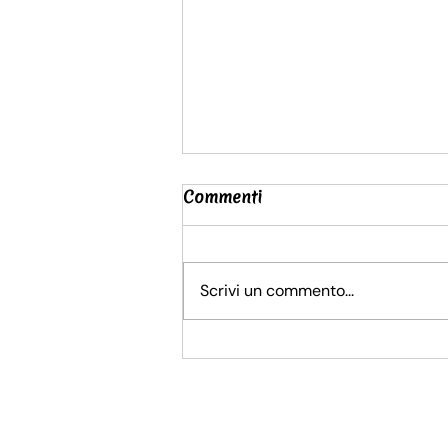
Commenti
Scrivi un commento...
5 motivi per cui le
copertine per pannolini in
lana saranno la tua
prossima cotta.