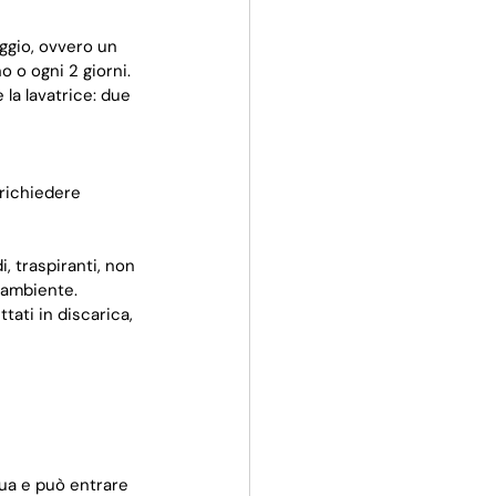
aggio, ovvero un 
 o ogni 2 giorni. 
la lavatrice: due 
 richiedere 
i, traspiranti, non 
'ambiente. 
ati in discarica, 
qua e può entrare 