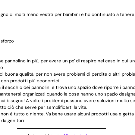
ogno di molti meno vestiti per bambini e ho continuato a tenere s
 sforzo
e pannolino in più, per avere un po' di respiro nel caso in cui u
to
di buona qualità, per non avere problemi di perdite o altri probl
i con prodotti più economici
il secchio dei pannolini e trova uno spazio dove riporre i pannolin
mantenersi organizzati quando le cose hanno uno spazio designa
hai bisogno! A volte i problemi possono avere soluzioni molto se
to ciò che serve per semplificarti la vita.
non è tutto o niente. Va bene usare alcuni prodotti usa e getta 
 da genitori