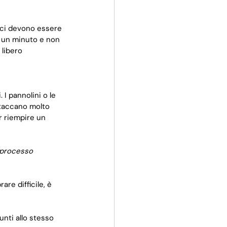
feci devono essere 
a un minuto e non 
libero
I pannolini o le 
ttaccano molto 
r riempire un 
l processo 
re difficile, è 
nti allo stesso 