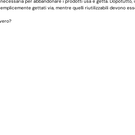
a necessaria per abbandonare i prodotti usa e getta. Dopotutto, i
plicemente gettati via, mentre quelli riutilizzabili devono esse
vvero?