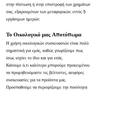
στην πίστωση ή στην επιστροφή των χρημάτων
σας, εξαιρουμένων των μεταφορικών, εντός 5
εργάσιμων ημερών.
Το Οικολογικό μας Αποτύπωμα
Η χρήση οικολογικών συσκευασιών είναι πολύ
σημαντική για εμάς, καθώς γνωρίζουμε πως
ίσως ισχύει το ίδιο και για εσάς.
Κάνουμε ό,τι καλύτερο μπορούμε προκειμένου
να προμηθευόμαστε τις βέλτιστες, αειφόρες
συσκευασίες για τα προϊόντα μας.
Προσπαθούμε να περιορίζουμε την ποσότητα
του εκτυπωμένου υλικού που αποστέλλεται με
την παραγγελία σας, εάν επομένως αναζητάτε
τις οδηγίες πλυσίματος και φροντίδας των
υφασμάτινων πανών σας, μπορείτε να τις
βρείτε
ΕΔΩ
ή, εναλλακτικά, να χρησιμοποιήστε
τον κώδικα QR που βρίσκεται στην ετικέτα για