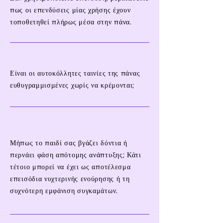
ενίσχυση είναι τα βαριά υφάσματα,
πως οι επενδύσεις μίας χρήσης έχουν
όπως το μπαμπού, το βαμβάκι, η
τοποθετηθεί πλήρως μέσα στην πάνα.
κάνναβη και το ύφασμα Zorb.
Είναι οι αυτοκόλλητες ταινίες της πάνας
ευθυγραμμισμένες χωρίς να κρέμονται;
Μήπως το παιδί σας βγάζει δόντια ή
περνάει φάση απότομης ανάπτυξης; Κάτι
τέτοιο μπορεί να έχει ως αποτέλεσμα
επεισόδια νυχτερινής ενούρησης ή τη
συχνότερη εμφάνιση συγκαμάτων.