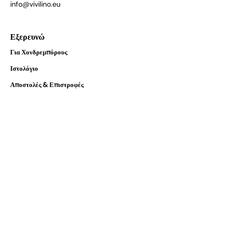
info@vivilino.eu
Εξερευνώ
Για Χονδρεμπόρους
Ιστολόγιο
Αποστολές & Επιστροφές
Όροι & Προϋποθέσεις
Οι Συνεργάτες μας
FAQs
Πιστοποίηση
Στη Vivilino λαμβάνουμε σοβαρά υπόψη την
ασφάλεια των προϊόντων. Μπορείτε να βρείτε τις
πιστοποιήσεις μας για τα προϊόντα μας παρακάτω.
Είμαστε συμβατοί με το GPSR