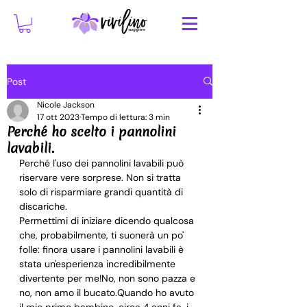
Post
Nicole Jackson
17 ott 2023
Tempo di lettura: 3 min
Perché ho scelto i pannolini
lavabili.
Perché l'uso dei pannolini lavabili può 
riservare vere sorprese. Non si tratta 
solo di risparmiare grandi quantità di 
discariche.
Permettimi di iniziare dicendo qualcosa 
che, probabilmente, ti suonerà un po' 
folle: finora usare i pannolini lavabili è 
stata un'esperienza incredibilmente 
divertente per me!No, non sono pazza e 
no, non amo il bucato.Quando ho avuto 
il mio primo bambino, circa 4 anni fa, i 