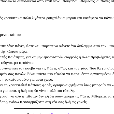
πόφευκτα συνοδεύεται από επιπλέον μπουγάδα. Επομένως, οι πάνες α
υτές χρειάστηκα πολύ λιγότερα ρουχαλάκια μωρού και κατάφερα να κάνω 
ύμενου κόπου.
 επιπλέον πάνες, ώστε να μπορείτε να κάνετε ένα διάλειμμα από την μπ
υτήν κάποια μέρα.
λής ποιότητας, για να μην εμφανιστούν διαρροές ή άλλα προβλήματα, κ
α φθηνότερα προϊόντα.
 οργανώνετε τον κουβά για τις πάνες, όπως και τον χώρο που θα χρησιμο
ρών σας πανών. Είναι πάντα πιο εύκολο να παραμένετε οργανωμένοι, 
ν προκαθορισμένο για αυτά χώρο.
αν τη χρειαστείτε! Κάποιες φορές, ορισμένα ζητήματα ίσως μπορούν να 
α για αυτά, η ζωή σας θα γίνει πολύ πιο εύκολη.
ραση «ή όλα ή τίποτα» δεν ισχύει όσον αφορά τις πάνες. Μπορείτε να χ
ρήσης, ενόσω προσαρμόζεστε στη νέα σας ζωή ως γονείς.