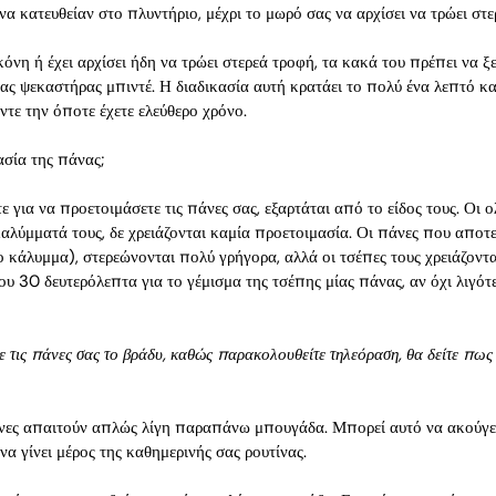
να κατευθείαν στο πλυντήριο, μέχρι το μωρό σας να αρχίσει να τρώει στε
κόνη ή έχει αρχίσει ήδη να τρώει στερεά τροφή, τα κακά του πρέπει να ξ
ας ψεκαστήρας μπιντέ. Η διαδικασία αυτή κρατάει το πολύ ένα λεπτό και
ντε την όποτε έχετε ελεύθερο χρόνο.
ασία της πάνας;
ε για να προετοιμάσετε τις πάνες σας, εξαρτάται από το είδος τους. Οι 
αλύμματά τους, δε χρειάζονται καμία προετοιμασία. Οι πάνες που αποτ
ο κάλυμμα), στερεώνονται πολύ γρήγορα, αλλά οι τσέπες τους χρειάζοντα
υ 30 δευτερόλεπτα για το γέμισμα της τσέπης μίας πάνας, αν όχι λιγότε
 τις πάνες σας το βράδυ, καθώς παρακολουθείτε τηλεόραση, θα δείτε πως 
άνες απαιτούν απλώς λίγη παραπάνω μπουγάδα. Μπορεί αυτό να ακούγετ
να γίνει μέρος της καθημερινής σας ρουτίνας.