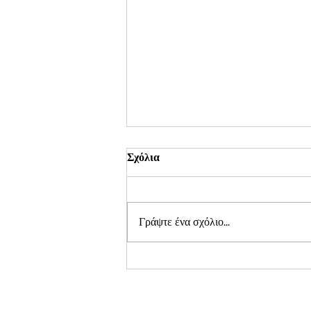
Σχόλια
Γράψτε ένα σχόλιο...
5 Λόγοι Μάλλιπου θα σας
κάνουν να ερωτευτείτε τα
Καλύμματα Πάνας.