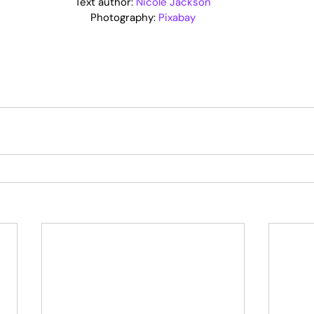
Text author: 
Nicole Jackson
Photography: 
Pixabay