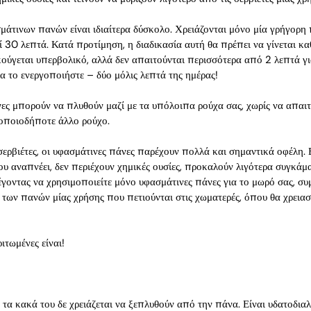
μάτινων πανών είναι ιδιαίτερα δύσκολο. Χρειάζονται μόνο μία γρήγορ
ί 30 λεπτά. Κατά προτίμηση, η διαδικασία αυτή θα πρέπει να γίνεται κα
ούγεται υπερβολικό, αλλά δεν απαιτούνται περισσότερα από 2 λεπτά γι
α το ενεργοποιήστε – δύο μόλις λεπτά της ημέρας!
ες μπορούν να πλυθούν μαζί με τα υπόλοιπα ρούχα σας, χωρίς να απαι
οποιοδήποτε άλλο ρούχο.
ερβιέτες, οι υφασμάτινες πάνες παρέχουν πολλά και σημαντικά οφέλη. Ε
 αναπνέει, δεν περιέχουν χημικές ουσίες, προκαλούν λιγότερα συγκάματ
γοντας να χρησιμοποιείτε μόνο υφασμάτινες πάνες για το μωρό σας, συ
των πανών μίας χρήσης που πετιούνται στις χωματερές, όπου θα χρεια
ιτωμένες είναι!
 τα κακά του δε χρειάζεται να ξεπλυθούν από την πάνα. Είναι υδατοδια