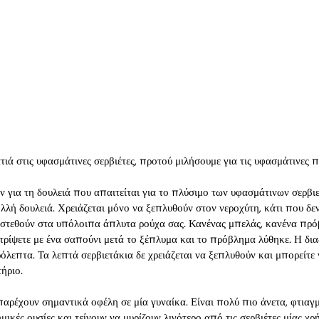
τιά στις υφασμάτινες σερβιέτες, προτού μιλήσουμε για τις υφασμάτινες π
 για τη δουλειά που απαιτείται για το πλύσιμο των υφασμάτινων σερβιε
λλή δουλειά. Χρειάζεται μόνο να ξεπλυθούν στον νεροχύτη, κάτι που δε
οστεθούν στα υπόλοιπα άπλυτα ρούχα σας. Κανένας μπελάς, κανένα πρό
ς τρίψετε με ένα σαπούνι μετά το ξέπλυμα και το πρόβλημα λύθηκε. Η δια
όλεπτα. Τα λεπτά σερβιετάκια δε χρειάζεται να ξεπλυθούν και μπορείτε 
ήριο.
παρέχουν σημαντικά οφέλη σε μία γυναίκα. Είναι πολύ πιο άνετα, φτιαγ
μικές ουσίες και τείνουν να μυρίζουν λιγότερο από τις σερβιέτες μίας χρ